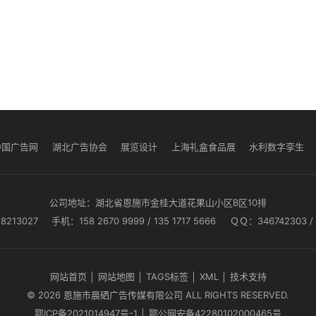
中国广告网
湖北广告协会
展览设计
上海礼盒食品展
水利数字孪生
公司地址：湖北省恩施市金桂大道花果山小区B区10排
8213027
手机：158 2670 9999 / 135 1717 5666
ＱＱ：346742303 / 
网站首页
│
网站地图
│
TAGS标签
│
XML
│
技术支持
© 2026 恩施市晨硒广告传媒有限公司 ALL RIGHTS RESERVED.
鄂ICP备2021014947号-1
│
鄂公网安备42280102000465号