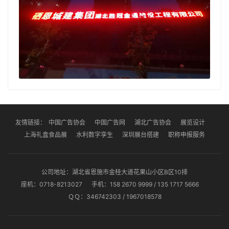
友情链接：
中国广告协会
中国广告网
湖北广告协会
展览设计
上海礼盒食品展
水利数字孪生
深圳展台搭建
职称申报服务
公司地址：湖北省恩施市金桂大道花果山小区B区10排
座机：0718-8213027
手机：158 2670 9999 / 135 1717 5666
ＱＱ：346742303 / 1967018578